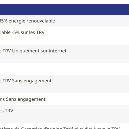
 35% énergie renouvelable
able -5% sur les TRV
le TRV Uniquement sur internet
 le TRV Sans engagement
2 ans Sans engagement
les TRV
stème de Garanties d’origine Tarif plus élevé que le TRV